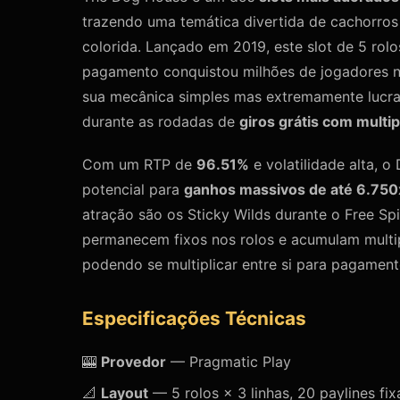
trazendo uma temática divertida de cachorro
colorida. Lançado em 2019, este slot de 5 rolo
pagamento conquistou milhões de jogadores n
sua mecânica simples mas extremamente lucra
durante as rodadas de
giros grátis com multip
Com um RTP de
96.51%
e volatilidade alta, 
potencial para
ganhos massivos de até 6.750
atração são os Sticky Wilds durante o Free S
permanecem fixos nos rolos e acumulam multi
podendo se multiplicar entre si para pagament
Especificações Técnicas
🎰
Provedor
— Pragmatic Play
📐
Layout
— 5 rolos × 3 linhas, 20 paylines fix