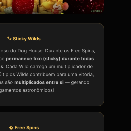
🐾 Sticky Wilds
oso do Dog House. Durante os Free Spins,
ece
permanece fixo (sticky) durante todas
es
. Cada Wild carrega um multiplicador de
tiplos Wilds contribuem para uma vitória,
res são
multiplicados entre si
— gerando
gamentos astronômicos!
� Free Spins