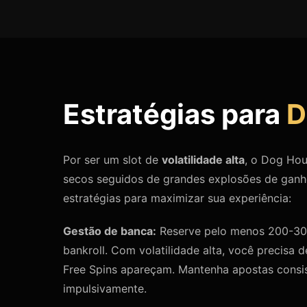
Estratégias para
D
Por ser um slot de
volatilidade alta
, o Dog Hou
secos seguidos de grandes explosões de ganh
estratégias para maximizar sua experiência:
Gestão de banca:
Reserve pelo menos 200-30
bankroll. Com volatilidade alta, você precisa 
Free Spins apareçam. Mantenha apostas consis
impulsivamente.