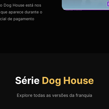
do Dog House está nos
a que aparece durante o
ncial de pagamento
Série
Dog House
Explore todas as versões da franquia