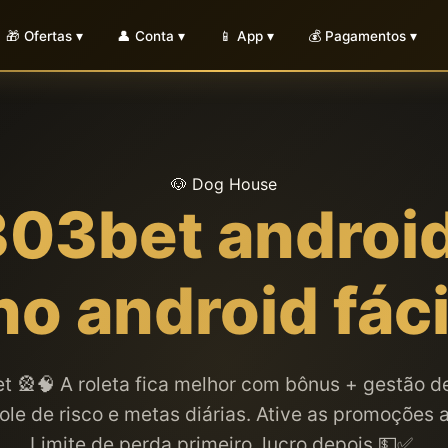
🎁 Ofertas ▾
👤 Conta ▾
📱 App ▾
💰 Pagamentos ▾
🐶 Dog House
303bet android
no android fáci
t 🎡🧠 A roleta fica melhor com bônus + gestão d
ole de risco e metas diárias. Ative as promoções a
Limite de perda primeiro, lucro depois 💵✅.