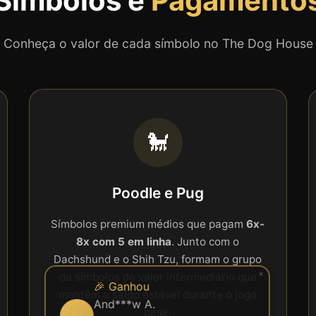
Símbolos e
Pagamento
Conheça o valor de cada símbolo no The Dog House
🐩
Poodle e Pug
Símbolos premium médios que pagam
6x-
8x com 5 em linha
. Junto com o
Dachshund e o Shih Tzu, formam o grupo
×
de símbolos de valor intermediário que
🎉 Ganhou
mantêm o saldo estável durante o jogo
And***w A.
base.
🐶