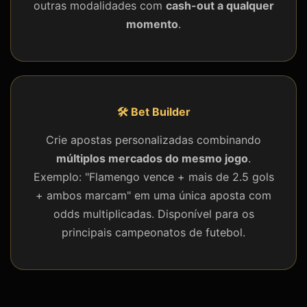
outras modalidades com
cash-out a qualquer
momento
.
🛠️ Bet Builder
Crie apostas personalizadas combinando
múltiplos mercados do mesmo jogo
.
Exemplo: "Flamengo vence + mais de 2.5 gols
+ ambos marcam" em uma única aposta com
odds multiplicadas. Disponível para os
principais campeonatos de futebol.