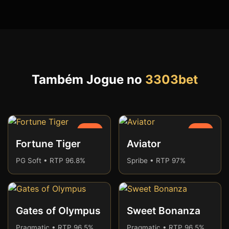
Também Jogue no
3303bet
HOT
TOP
Fortune Tiger
Aviator
PG Soft • RTP 96.8%
Spribe • RTP 97%
Gates of Olympus
Sweet Bonanza
Pragmatic • RTP 96.5%
Pragmatic • RTP 96.5%