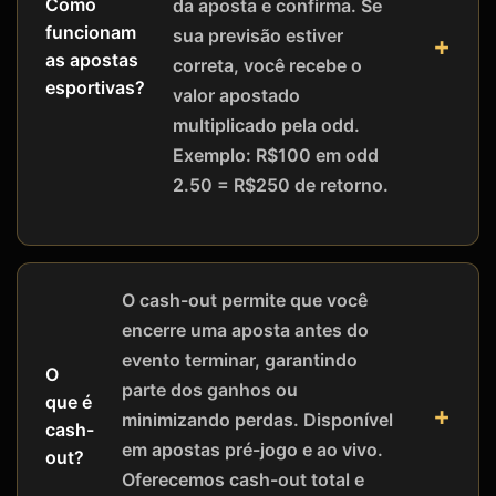
Como
da aposta e confirma. Se
funcionam
sua previsão estiver
as apostas
correta, você recebe o
esportivas?
valor apostado
multiplicado pela odd.
Exemplo: R$100 em odd
2.50 = R$250 de retorno.
O cash-out permite que você
encerre uma aposta antes do
evento terminar, garantindo
O
parte dos ganhos ou
que é
minimizando perdas. Disponível
cash-
em apostas pré-jogo e ao vivo.
out?
Oferecemos cash-out total e