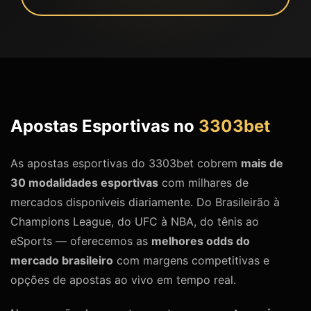
Apostas Esportivas no
3303bet
As apostas esportivas do 3303bet cobrem
mais de
30 modalidades esportivas
com milhares de
mercados disponíveis diariamente. Do Brasileirão à
Champions League, do UFC à NBA, do tênis ao
eSports — oferecemos as
melhores odds do
mercado brasileiro
com margens competitivas e
opções de apostas ao vivo em tempo real.