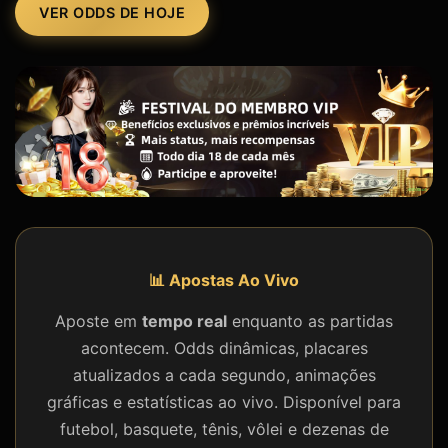
VER ODDS DE HOJE
📊 Apostas Ao Vivo
Aposte em
tempo real
enquanto as partidas
acontecem. Odds dinâmicas, placares
atualizados a cada segundo, animações
gráficas e estatísticas ao vivo. Disponível para
futebol, basquete, tênis, vôlei e dezenas de