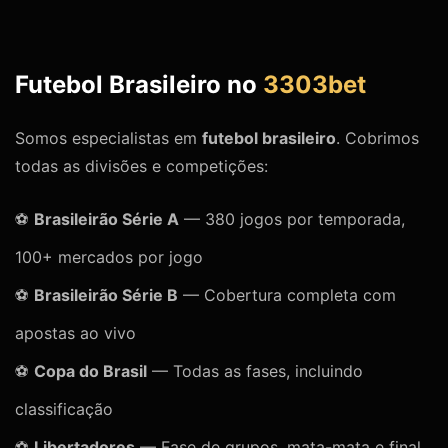
Futebol Brasileiro no
3303bet
Somos especialistas em
futebol brasileiro
. Cobrimos
todas as divisões e competições:
⚽
Brasileirão Série A
— 380 jogos por temporada,
100+ mercados por jogo
⚽
Brasileirão Série B
— Cobertura completa com
apostas ao vivo
⚽
Copa do Brasil
— Todas as fases, incluindo
classificação
⚽
Libertadores
— Fase de grupos, mata-mata e final