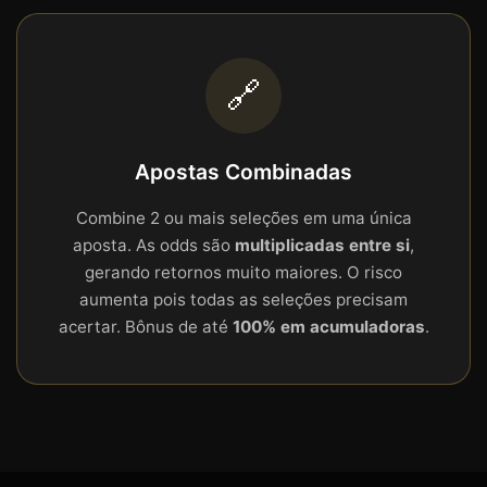
🔗
Apostas Combinadas
Combine 2 ou mais seleções em uma única
aposta. As odds são
multiplicadas entre si
,
gerando retornos muito maiores. O risco
aumenta pois todas as seleções precisam
acertar. Bônus de até
100% em acumuladoras
.