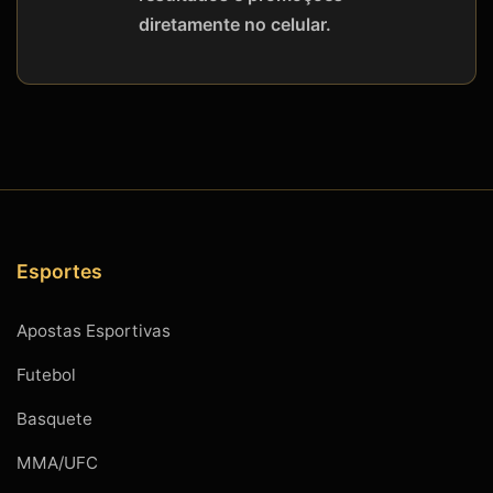
diretamente no celular.
Esportes
Apostas Esportivas
Futebol
Basquete
MMA/UFC