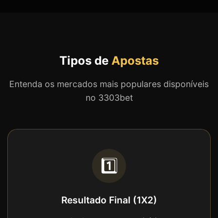
Tipos de
Apostas
Entenda os mercados mais populares disponíveis
no 3303bet
1️⃣
Resultado Final (1X2)