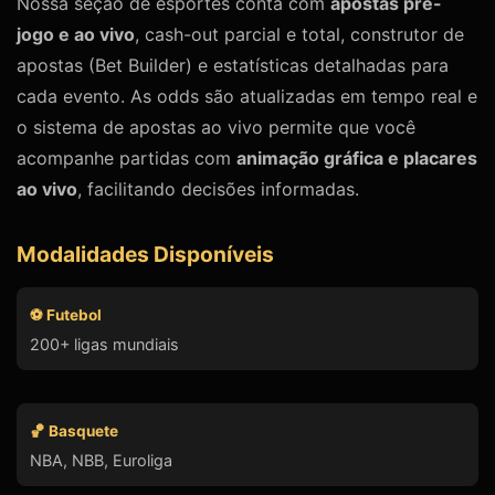
Nossa seção de esportes conta com
apostas pré-
jogo e ao vivo
, cash-out parcial e total, construtor de
apostas (Bet Builder) e estatísticas detalhadas para
cada evento. As odds são atualizadas em tempo real e
o sistema de apostas ao vivo permite que você
acompanhe partidas com
animação gráfica e placares
ao vivo
, facilitando decisões informadas.
Modalidades Disponíveis
⚽ Futebol
200+ ligas mundiais
🏀 Basquete
NBA, NBB, Euroliga