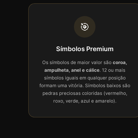
🎯
Símbolos Premium
Os símbolos de maior valor são
coroa,
ampulheta, anel e cálice
. 12 ou mais
símbolos iguais em qualquer posição
formam uma vitória. Símbolos baixos são
pedras preciosas coloridas (vermelho,
roxo, verde, azul e amarelo).