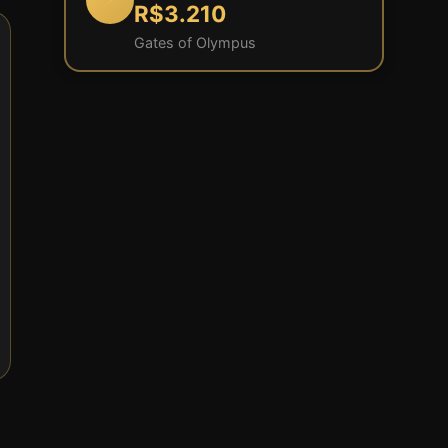
R$3.210
Gates of Olympus