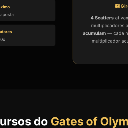
🎰 Gi
áximo
 aposta
4 Scatters
ativam
multiplicadores 
adores
acumulam
— cada mu
00x
multiplicador ac
ursos do
Gates of Oly