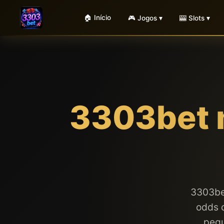
🏠 Início
🎮 Jogos ▾
🎰 Slots ▾
3303bet 
3303be
odds 
pegu