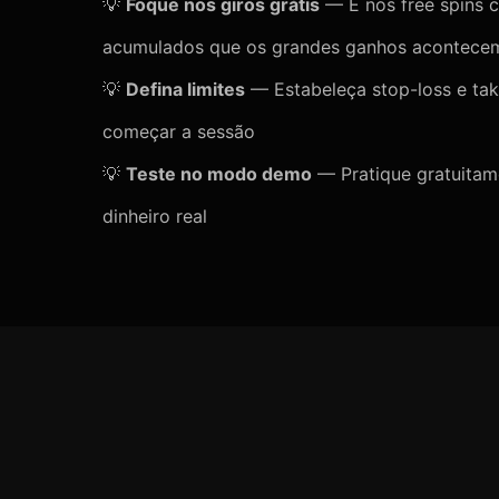
💡
Foque nos giros grátis
— É nos free spins 
acumulados que os grandes ganhos acontece
💡
Defina limites
— Estabeleça stop-loss e tak
começar a sessão
💡
Teste no modo demo
— Pratique gratuitam
dinheiro real