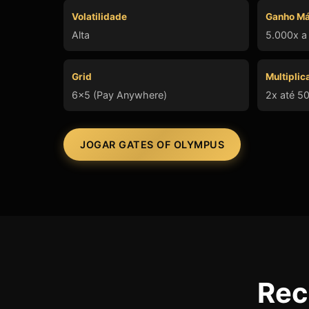
Volatilidade
Ganho M
Alta
5.000x a
Grid
Multiplic
6x5 (Pay Anywhere)
2x até 5
JOGAR GATES OF OLYMPUS
Rec