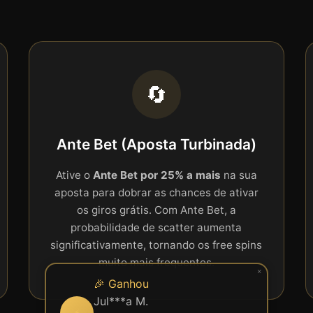
🔄
Ante Bet (Aposta Turbinada)
Ative o
Ante Bet por 25% a mais
na sua
aposta para dobrar as chances de ativar
os giros grátis. Com Ante Bet, a
probabilidade de scatter aumenta
significativamente, tornando os free spins
muito mais frequentes.
×
🎉 Ganhou
Jul***a M.
⚡