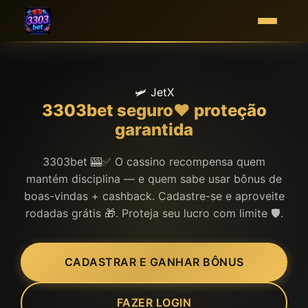
🛩️ JetX
3303bet seguro❤️ proteção
garantida
3303bet 🎰✅ O cassino recompensa quem
mantém disciplina — e quem sabe usar bônus de
boas-vindas + cashback. Cadastre-se e aproveite
rodadas grátis 🎁. Proteja seu lucro com limite 🛡️.
CADASTRAR E GANHAR BÔNUS
FAZER LOGIN