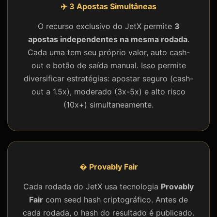
✈️ 3 Apostas Simultâneas
O recurso exclusivo do JetX permite
3
apostas independentes na mesma rodada
.
Cada uma tem seu próprio valor, auto cash-
out e botão de saída manual. Isso permite
diversificar estratégias: apostar seguro (cash-
out a 1.5x), moderado (3x-5x) e alto risco
(10x+) simultaneamente.
� Provably Fair
Cada rodada do JetX usa tecnologia
Provably
Fair
com seed hash criptográfico. Antes de
cada rodada, o hash do resultado é publicado.