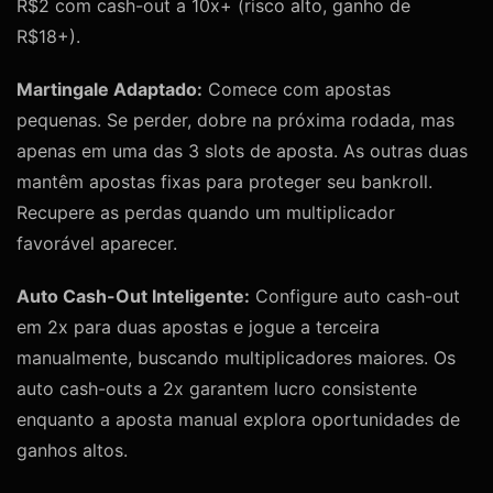
R$2 com cash-out a 10x+ (risco alto, ganho de
R$18+).
Martingale Adaptado:
Comece com apostas
pequenas. Se perder, dobre na próxima rodada, mas
apenas em uma das 3 slots de aposta. As outras duas
mantêm apostas fixas para proteger seu bankroll.
Recupere as perdas quando um multiplicador
favorável aparecer.
Auto Cash-Out Inteligente:
Configure auto cash-out
em 2x para duas apostas e jogue a terceira
manualmente, buscando multiplicadores maiores. Os
auto cash-outs a 2x garantem lucro consistente
enquanto a aposta manual explora oportunidades de
ganhos altos.