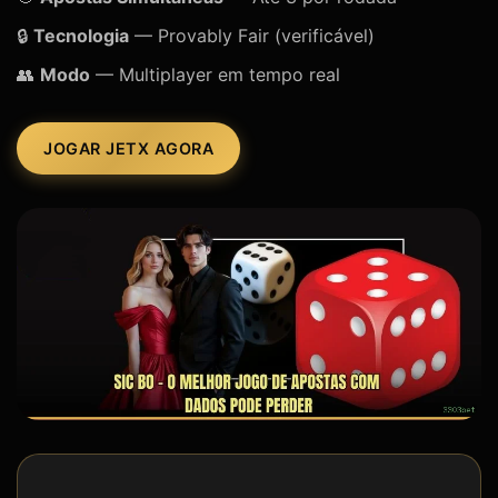
🔒
Tecnologia
— Provably Fair (verificável)
👥
Modo
— Multiplayer em tempo real
JOGAR JETX AGORA