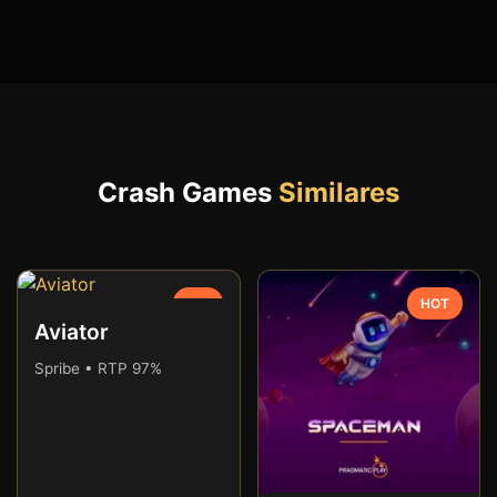
Crash Games
Similares
Nº1
HOT
Aviator
Spribe • RTP 97%