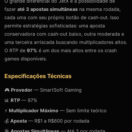
O grande diferencial do JetX é a possibilidade de
fazer
até 3 apostas simultâneas
na mesma rodada,
cada uma com seu próprio botão de cash-out. Isso
permite estratégias sofisticadas: uma aposta
conservadora com cash-out baixo, outra moderada e
uma terceira arriscada buscando multiplicadores altos.
O RTP de
97%
é um dos mais altos entre os crash
games disponíveis.
Especificações Técnicas
🎮
Provedor
— SmartSoft Gaming
📊
RTP
— 97%
⚡
Multiplicador Máximo
— Sem limite teórico
💰
Aposta
— R$1 a R$600 por rodada
🎯
Apostas Simultâneas
— Até 3 por rodada