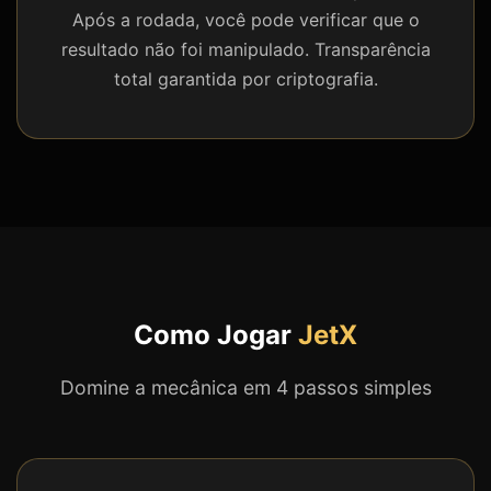
Após a rodada, você pode verificar que o
resultado não foi manipulado. Transparência
total garantida por criptografia.
Como Jogar
JetX
Domine a mecânica em 4 passos simples