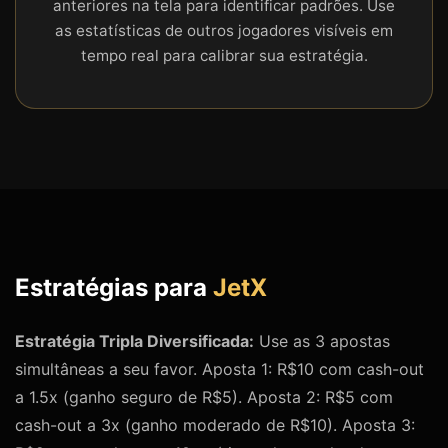
anteriores na tela para identificar padrões. Use
as estatísticas de outros jogadores visíveis em
tempo real para calibrar sua estratégia.
Estratégias para
JetX
Estratégia Tripla Diversificada:
Use as 3 apostas
simultâneas a seu favor. Aposta 1: R$10 com cash-out
a 1.5x (ganho seguro de R$5). Aposta 2: R$5 com
cash-out a 3x (ganho moderado de R$10). Aposta 3: