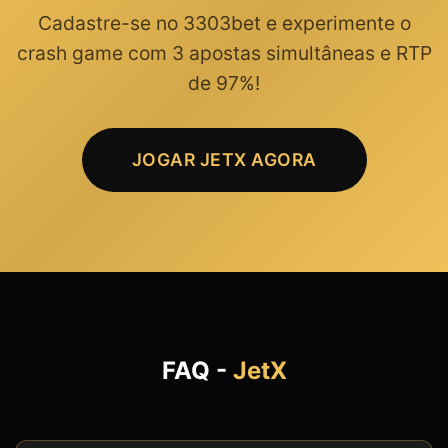
Cadastre-se no 3303bet e experimente o
crash game com 3 apostas simultâneas e RTP
de 97%!
JOGAR JETX AGORA
FAQ -
JetX