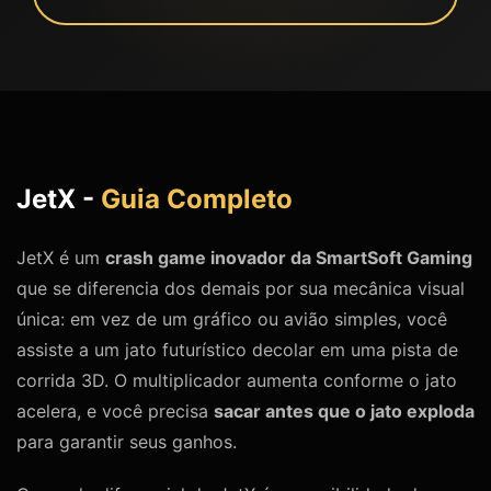
JetX -
Guia Completo
JetX é um
crash game inovador da SmartSoft Gaming
que se diferencia dos demais por sua mecânica visual
única: em vez de um gráfico ou avião simples, você
assiste a um jato futurístico decolar em uma pista de
corrida 3D. O multiplicador aumenta conforme o jato
acelera, e você precisa
sacar antes que o jato exploda
para garantir seus ganhos.