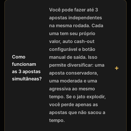
Você pode fazer até 3
apostas independentes
na mesma rodada. Cada
uma tem seu próprio
valor, auto cash-out
configurável e botão
Como
manual de saída. Isso
funcionam
permite diversificar: uma
as 3 apostas
aposta conservadora,
simultâneas?
uma moderada e uma
agressiva ao mesmo
tempo. Se o jato explodir,
você perde apenas as
apostas que não sacou a
tempo.