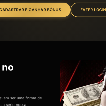
CADASTRAR E GANHAR BÔNUS
FAZER LOGI
 no
devem ser uma forma de
s a sério nossa