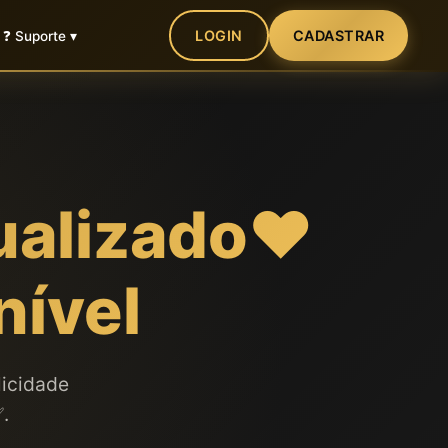
LOGIN
CADASTRAR
❓ Suporte ▾
ualizado❤️
nível
licidade
.