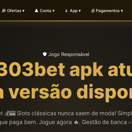
🎁 Ofertas ▾
👤 Conta ▾
📱 App ▾
💰 Pagamentos ▾
🛡️ Jogo Responsável
3303bet apk at
 versão dispo
 💰🎰 Slots clássicas nunca saem de moda! Simp
que paga bem. Jogue agora 🔥. Gestão de banca ✅