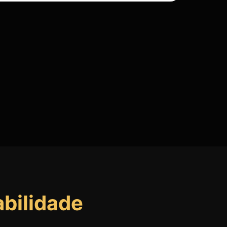
bilidade