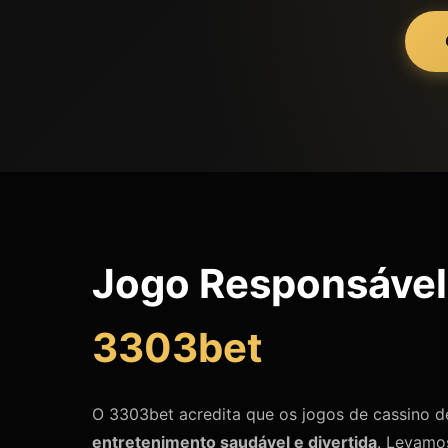
Jogo Responsável
3303bet
O 3303bet acredita que os jogos de cassino 
entretenimento saudável e divertida
. Levamo