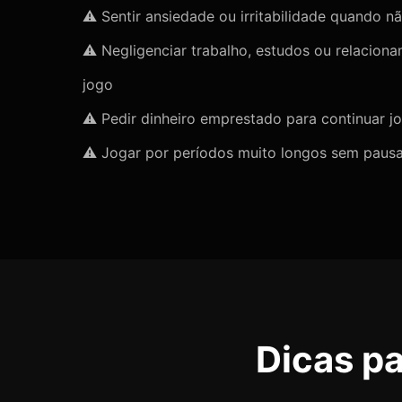
⚠️ Sentir ansiedade ou irritabilidade quando n
⚠️ Negligenciar trabalho, estudos ou relacion
jogo
⚠️ Pedir dinheiro emprestado para continuar 
⚠️ Jogar por períodos muito longos sem paus
Dicas p