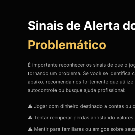
Sinais de Alerta d
Problemático
É importante reconhecer os sinais de que o jo
tornando um problema. Se você se identifica 
abaixo, recomendamos fortemente que utilize
autocontrole ou busque ajuda profissional:
⚠️ Jogar com dinheiro destinado a contas ou 
⚠️ Tentar recuperar perdas apostando valores
⚠️ Mentir para familiares ou amigos sobre seu