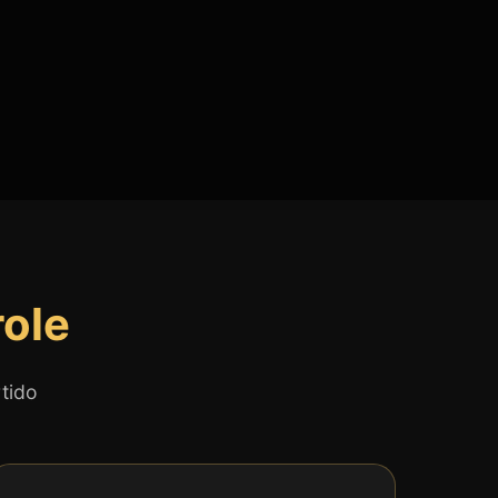
ole
tido