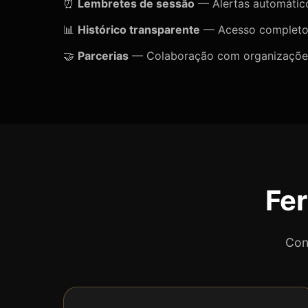
⏰
Lembretes de sessão
— Alertas automátic
📊
Histórico transparente
— Acesso completo 
🤝
Parcerias
— Colaboração com organizaçõe
Fe
Con