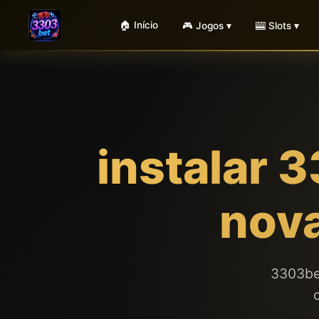
🏠 Início
🎮 Jogos ▾
🎰 Slots ▾
instalar 
nova
3303bet