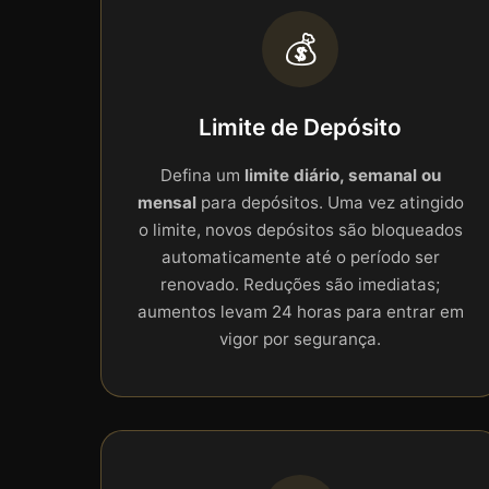
💰
Limite de Depósito
Defina um
limite diário, semanal ou
mensal
para depósitos. Uma vez atingido
o limite, novos depósitos são bloqueados
automaticamente até o período ser
renovado. Reduções são imediatas;
aumentos levam 24 horas para entrar em
vigor por segurança.