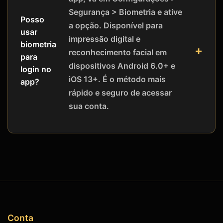
Segurança > Biometria e ative
Posso
a opção. Disponível para
usar
impressão digital e
biometria
reconhecimento facial em
para
dispositivos Android 6.0+ e
login no
iOS 13+. É o método mais
app?
rápido e seguro de acessar
sua conta.
Conta