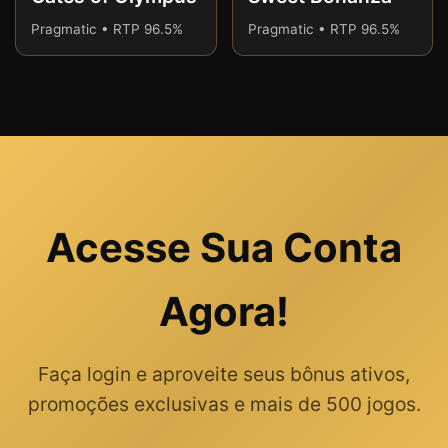
Pragmatic • RTP 96.5%
Pragmatic • RTP 96.5%
Acesse Sua Conta
Agora!
Faça login e aproveite seus bônus ativos,
promoções exclusivas e mais de 500 jogos.