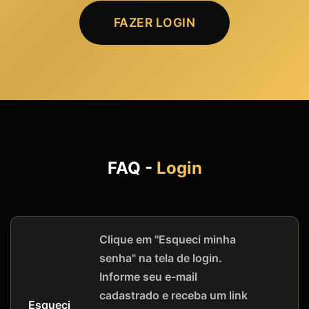
FAZER LOGIN
FAQ -
Login
Clique em "Esqueci minha
senha" na tela de login.
Informe seu e-mail
cadastrado e receba um link
Esqueci