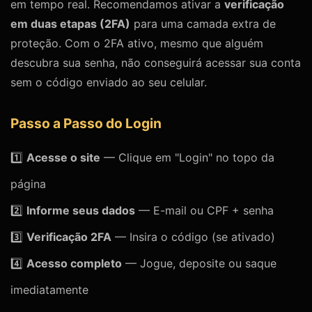
em tempo real. Recomendamos ativar a
verificação
em duas etapas (2FA)
para uma camada extra de
proteção. Com o 2FA ativo, mesmo que alguém
descubra sua senha, não conseguirá acessar sua conta
sem o código enviado ao seu celular.
Passo a Passo do Login
1️⃣
Acesse o site
— Clique em "Login" no topo da
página
2️⃣
Informe seus dados
— E-mail ou CPF + senha
3️⃣
Verificação 2FA
— Insira o código (se ativado)
4️⃣
Acesso completo
— Jogue, deposite ou saque
imediatamente