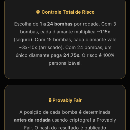
💎 Controle Total de Risco
Escolha de
1 a 24 bombas
por rodada. Com 3
bombas, cada diamante multiplica ~1.15x
(seguro). Com 15 bombas, cada diamante vale
~3x-10x (arriscado). Com 24 bombas, um
único diamante paga
24.75x
. O risco é 100%
personalizável.
🔒 Provably Fair
A posição de cada bomba é determinada
antes da rodada
usando criptografia Provably
Fair. O hash do resultado é publicado