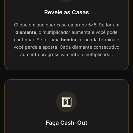
Revele as Casas
Clique em qualquer casa da grade 5x5. Se for um
diamante
, o multiplicador aumenta e você pode
continuar. Se for uma
bomba
, a rodada termina e
você perde a aposta. Cada diamante consecutivo
aumenta progressivamente o multiplicador.
3️⃣
Faça Cash-Out