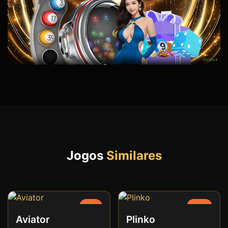
Jogos
Similares
Nº1
HOT
Aviator
Plinko