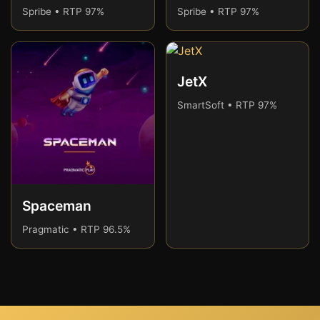
Spribe • RTP 97%
Spribe • RTP 97%
JetX
SmartSoft • RTP 97%
Spaceman
Pragmatic • RTP 96.5%