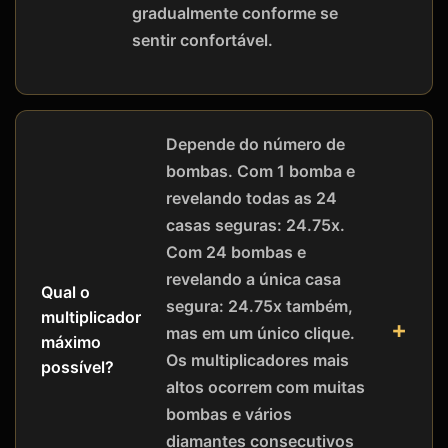
gradualmente conforme se
sentir confortável.
Depende do número de
bombas. Com 1 bomba e
revelando todas as 24
casas seguras: 24.75x.
Com 24 bombas e
revelando a única casa
Qual o
segura: 24.75x também,
multiplicador
mas em um único clique.
máximo
Os multiplicadores mais
possível?
altos ocorrem com muitas
bombas e vários
diamantes consecutivos