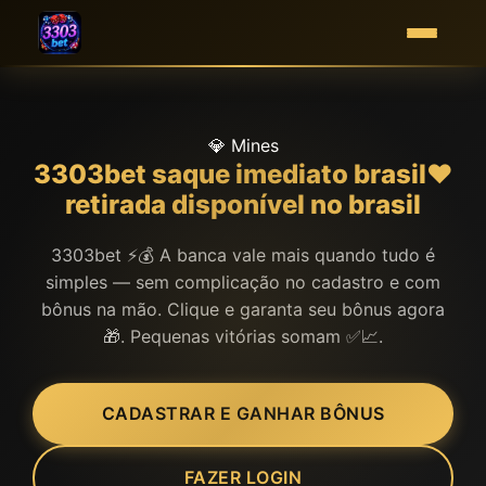
💎 Mines
3303bet saque imediato brasil❤️
retirada disponível no brasil
3303bet ⚡️💰 A banca vale mais quando tudo é
simples — sem complicação no cadastro e com
bônus na mão. Clique e garanta seu bônus agora
🎁. Pequenas vitórias somam ✅📈.
CADASTRAR E GANHAR BÔNUS
FAZER LOGIN