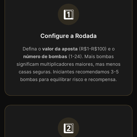
1️⃣
Configure a Rodada
Defina o
valor da aposta
(R$1-R$100) e o
número de bombas
(1-24). Mais bombas
significam multiplicadores maiores, mas menos
casas seguras. Iniciantes recomendamos 3-5
bombas para equilibrar risco e recompensa.
2️⃣