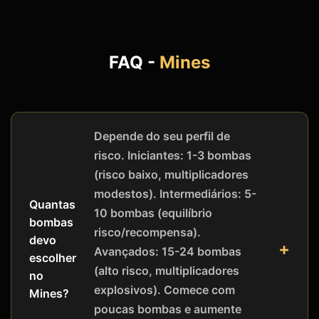
FAQ -
Mines
Depende do seu perfil de
risco. Iniciantes: 1-3 bombas
(risco baixo, multiplicadores
modestos). Intermediários: 5-
Quantas
10 bombas (equilíbrio
bombas
risco/recompensa).
devo
Avançados: 15-24 bombas
escolher
(alto risco, multiplicadores
no
explosivos). Comece com
Mines?
poucas bombas e aumente