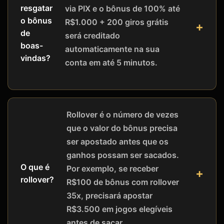
resgatar
via PIX e o bônus de 100% até
o bônus
R$1.000 + 200 giros grátis
de
será creditado
boas-
automaticamente na sua
vindas?
conta em até 5 minutos.
Rollover é o número de vezes
que o valor do bônus precisa
ser apostado antes que os
ganhos possam ser sacados.
O que é
Por exemplo, se receber
rollover?
R$100 de bônus com rollover
35x, precisará apostar
R$3.500 em jogos elegíveis
antes de sacar.