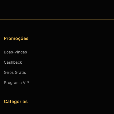
Promoções
Boas-Vindas
Cashback
Giros Grátis
Programa VIP
Categorias