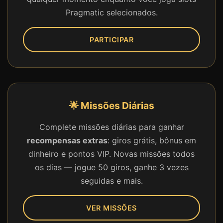
Pragmatic selecionados.
PARTICIPAR
🌟 Missões Diárias
Complete missões diárias para ganhar
recompensas extras
: giros grátis, bônus em
dinheiro e pontos VIP. Novas missões todos
os dias — jogue 50 giros, ganhe 3 vezes
seguidas e mais.
VER MISSÕES