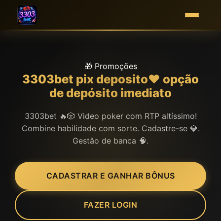
🎁 Promoções
3303bet pix deposito❤️ opção
de depósito imediato
3303bet 🔥🎲 Video poker com RTP altíssimo!
Combine habilidade com sorte. Cadastre-se 💎.
Gestão de banca 🧠.
CADASTRAR E GANHAR BÔNUS
FAZER LOGIN