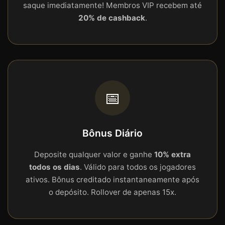
saque imediatamente! Membros VIP recebem até
20% de cashback
.
📅
Bônus Diário
Deposite qualquer valor e ganhe
10% extra
todos os dias
. Válido para todos os jogadores
ativos. Bônus creditado instantaneamente após
o depósito. Rollover de apenas 15x.