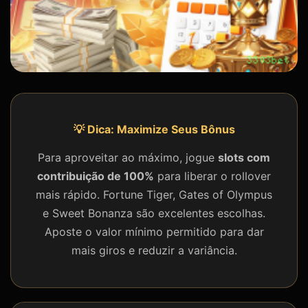
💡 Dica: Maximize Seus Bônus
Para aproveitar ao máximo, jogue
slots com
contribuição de 100%
para liberar o rollover
mais rápido. Fortune Tiger, Gates of Olympus
e Sweet Bonanza são excelentes escolhas.
Aposte o valor mínimo permitido para dar
mais giros e reduzir a variância.