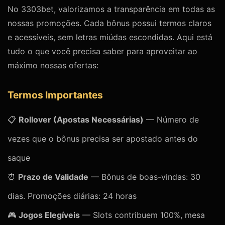
No 3303bet, valorizamos a transparência em todas as
nossas promoções. Cada bônus possui termos claros
e acessíveis, sem letras miúdas escondidas. Aqui está
tudo o que você precisa saber para aproveitar ao
máximo nossas ofertas:
Termos Importantes
📋
Rollover (Apostas Necessárias)
— Número de
vezes que o bônus precisa ser apostado antes do
saque
⏰
Prazo de Validade
— Bônus de boas-vindas: 30
dias. Promoções diárias: 24 horas
🎮
Jogos Elegíveis
— Slots contribuem 100%, mesa