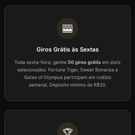
🎰
Giros Grátis às Sextas
Toda sexta-feira, ganhe
50 giros grátis
em slots
selecionados. Fortune Tiger, Sweet Bonanza e
Gates of Olympus participam em rodízio
semanal. Depósito mínimo de R$20.
🏆