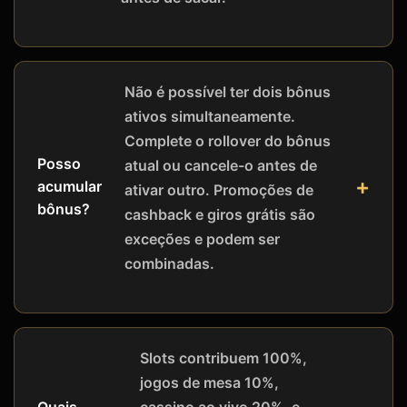
Não é possível ter dois bônus
ativos simultaneamente.
Complete o rollover do bônus
Posso
atual ou cancele-o antes de
acumular
ativar outro. Promoções de
bônus?
cashback e giros grátis são
exceções e podem ser
combinadas.
Slots contribuem 100%,
jogos de mesa 10%,
cassino ao vivo 20%, e