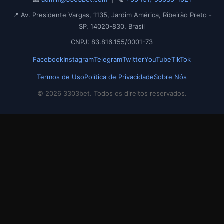
📍 Av. Presidente Vargas, 1135, Jardim América, Ribeirão Preto -
SP, 14020-830, Brasil
CNPJ: 83.816.155/0001-73
Facebook
Instagram
Telegram
Twitter
YouTube
TikTok
Termos de Uso
Política de Privacidade
Sobre Nós
© 2026 3303bet. Todos os direitos reservados.