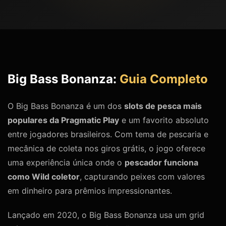
Big Bass Bonanza:
Guia Completo
O Big Bass Bonanza é um dos
slots de pesca mais
populares da Pragmatic Play
e um favorito absoluto
entre jogadores brasileiros. Com tema de pescaria e
mecânica de coleta nos giros grátis, o jogo oferece
uma experiência única onde o
pescador funciona
como Wild coletor
, capturando peixes com valores
em dinheiro para prêmios impressionantes.
Lançado em 2020, o Big Bass Bonanza usa um grid