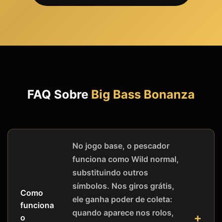
FAQ Sobre
Big Bass Bonanza
No jogo base, o pescador
funciona como Wild normal,
substituindo outros
símbolos. Nos giros grátis,
Como
ele ganha poder de coleta:
funciona
quando aparece nos rolos,
o