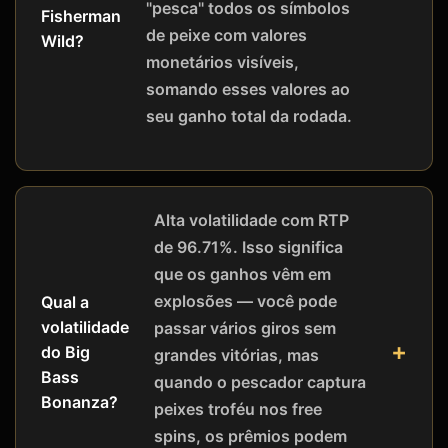
"pesca" todos os símbolos
Fisherman
de peixe com valores
Wild?
monetários visíveis,
somando esses valores ao
seu ganho total da rodada.
Alta volatilidade com RTP
de 96.71%. Isso significa
que os ganhos vêm em
explosões — você pode
Qual a
volatilidade
passar vários giros sem
do Big
grandes vitórias, mas
Bass
quando o pescador captura
Bonanza?
peixes troféu nos free
spins, os prêmios podem