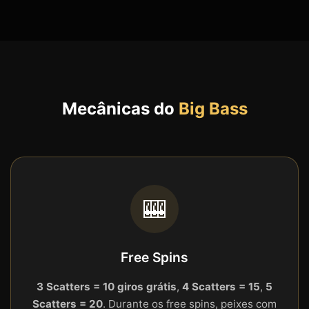
Mecânicas do
Big Bass
🎰
Free Spins
3 Scatters = 10 giros grátis
,
4 Scatters = 15
,
5
Scatters = 20
. Durante os free spins, peixes com