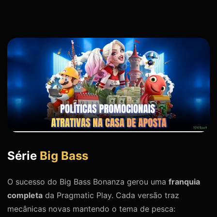
Série
Big Bass
O sucesso do Big Bass Bonanza gerou uma
franquia
completa
da Pragmatic Play. Cada versão traz
mecânicas novas mantendo o tema de pesca: