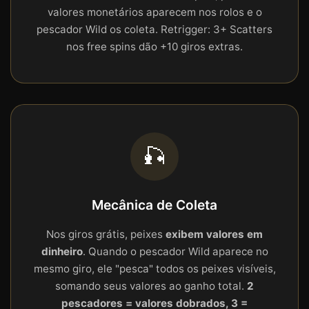
valores monetários aparecem nos rolos e o
pescador Wild os coleta. Retrigger: 3+ Scatters
nos free spins dão +10 giros extras.
🎣
Mecânica de Coleta
Nos giros grátis, peixes
exibem valores em
dinheiro
. Quando o pescador Wild aparece no
mesmo giro, ele "pesca" todos os peixes visíveis,
somando seus valores ao ganho total.
2
pescadores = valores dobrados, 3 =