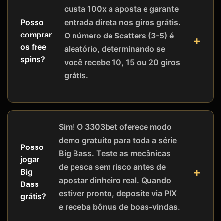
custa 100x a aposta e garante
Posso
entrada direta nos giros grátis.
comprar
O número de Scatters (3-5) é
os free
aleatório, determinando se
spins?
você recebe 10, 15 ou 20 giros
grátis.
Sim! O 3303bet oferece modo
demo gratuito para toda a série
Posso
Big Bass. Teste as mecânicas
jogar
de pesca sem risco antes de
Big
apostar dinheiro real. Quando
Bass
estiver pronto, deposite via PIX
grátis?
e receba bônus de boas-vindas.