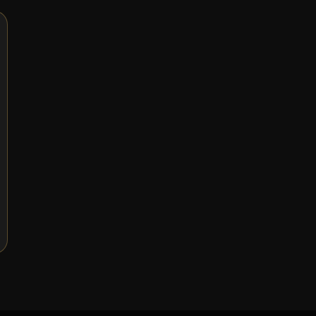
R$8.901
Crazy Time