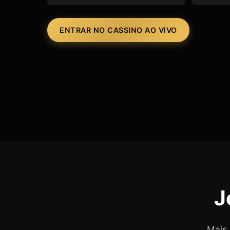
ENTRAR NO CASSINO AO VIVO
J
Mais 