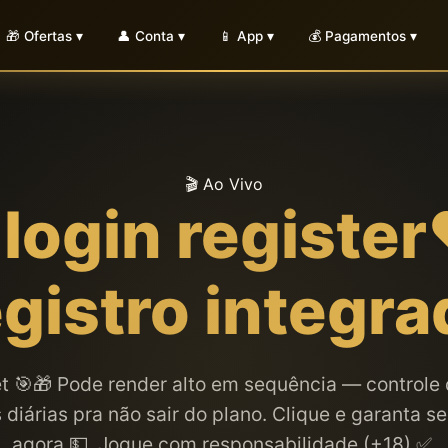
🎁 Ofertas ▾
👤 Conta ▾
📱 App ▾
💰 Pagamentos ▾
🎬 Ao Vivo
ogin register
egistro integra
 🎯🎁 Pode render alto em sequência — controle 
 diárias pra não sair do plano. Clique e garanta s
agora 💵. Jogue com responsabilidade (+18) ✅.