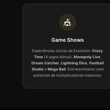
🎪
Game Shows
Experiências únicas da Evolution:
Crazy
Time
(4 jogos bônus),
Monopoly Live
,
Dream Catcher
,
Lightning Dice
,
Football
Studio
e
Mega Ball
. Entretenimento com
potencial de multiplicadores massivos.