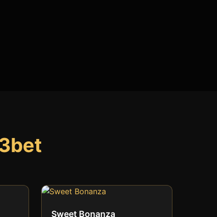
3bet
Sweet Bonanza