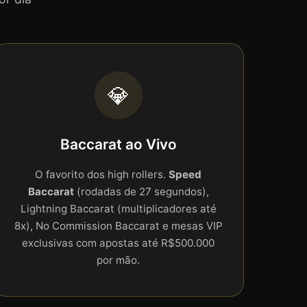
💎
Baccarat ao Vivo
O favorito dos high rollers.
Speed
Baccarat
(rodadas de 27 segundos),
Lightning Baccarat (multiplicadores até
8x), No Commission Baccarat e mesas VIP
exclusivas com apostas até R$500.000
por mão.