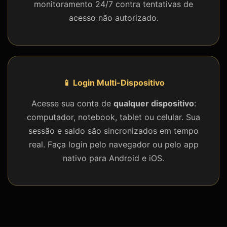
monitoramento 24/7 contra tentativas de
acesso não autorizado.
📱 Login Multi-Dispositivo
Acesse sua conta de
qualquer dispositivo
:
computador, notebook, tablet ou celular. Sua
sessão e saldo são sincronizados em tempo
real. Faça login pelo navegador ou pelo app
nativo para Android e iOS.