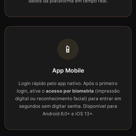
dados da plataforma em tempo real.
📱
App Mobile
Login rápido pelo app nativo. Após o primeiro
login, ative o
acesso por biometria
(impressão
digital ou reconhecimento facial) para entrar em
segundos sem digitar senha. Disponível para
Android 6.0+ e iOS 13+.