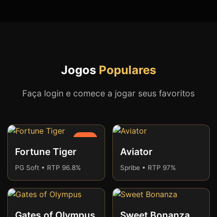
Jogos
Populares
Faça login e comece a jogar seus favoritos
HOT
Fortune Tiger
Aviator
PG Soft • RTP 96.8%
Spribe • RTP 97%
Gates of Olympus
Sweet Bonanza