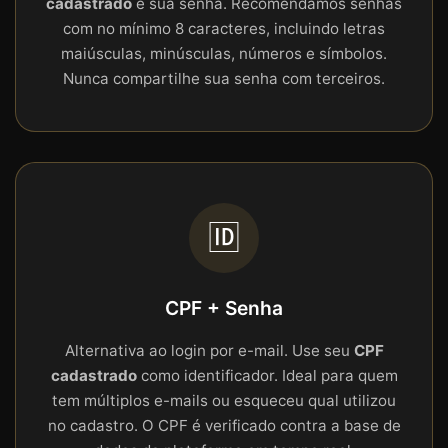
cadastrado
e sua senha. Recomendamos senhas
com no mínimo 8 caracteres, incluindo letras
maiúsculas, minúsculas, números e símbolos.
Nunca compartilhe sua senha com terceiros.
🆔
CPF + Senha
Alternativa ao login por e-mail. Use seu
CPF
cadastrado
como identificador. Ideal para quem
tem múltiplos e-mails ou esqueceu qual utilizou
no cadastro. O CPF é verificado contra a base de