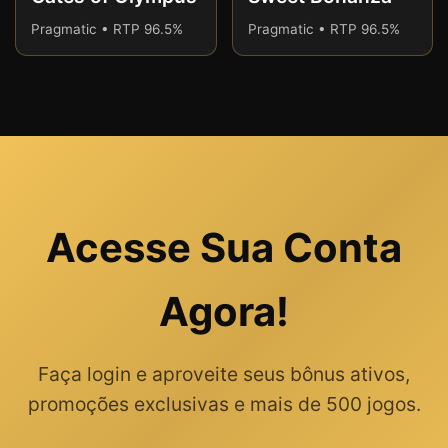
Pragmatic • RTP 96.5%
Pragmatic • RTP 96.5%
Acesse Sua Conta
Agora!
Faça login e aproveite seus bônus ativos,
promoções exclusivas e mais de 500 jogos.