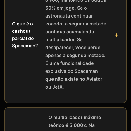
o voo, mantendo os outros
50% em jogo. Se o
astronauta continuar
O que é o
voando, a segunda metade
cashout
continua acumulando
parcial do
multiplicador. Se
Spaceman?
desaparecer, você perde
apenas a segunda metade.
É uma funcionalidade
exclusiva do Spaceman
que não existe no Aviator
ou JetX.
O multiplicador máximo
teórico é 5.000x. Na