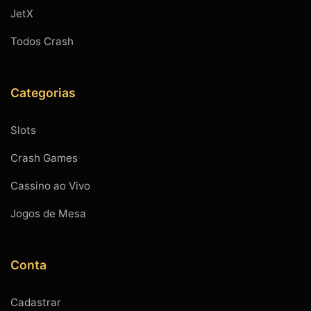
JetX
Todos Crash
Categorias
Slots
Crash Games
Cassino ao Vivo
Jogos de Mesa
Conta
Cadastrar