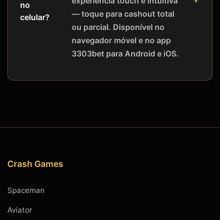
experiência touch é intuitiva
no
— toque para cashout total
celular?
ou parcial. Disponível no
navegador móvel e no app
3303bet para Android e iOS.
Crash Games
Spaceman
Aviator