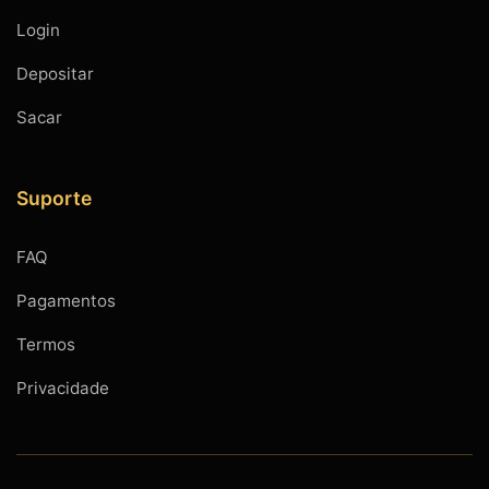
Login
Depositar
Sacar
Suporte
FAQ
Pagamentos
Termos
Privacidade