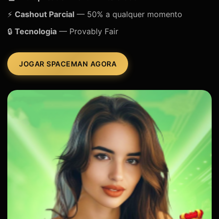
⚡
Cashout Parcial
— 50% a qualquer momento
🔒
Tecnologia
— Provably Fair
JOGAR SPACEMAN AGORA