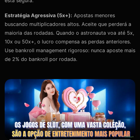
está segura.
Estratégia Agressiva (5x+):
Apostas menores
buscando multiplicadores altos. Aceite que perderá a
maioria das rodadas. Quando o astronauta voa até 5x,
10x ou 50x+, o lucro compensa as perdas anteriores.
Use bankroll management rigoroso: nunca aposte mais
de 2% do bankroll por rodada.