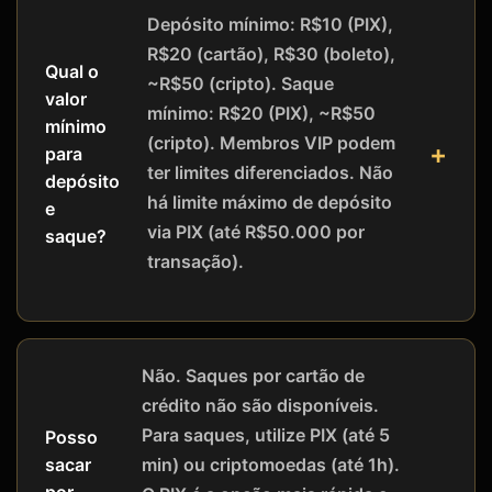
Depósito mínimo: R$10 (PIX),
R$20 (cartão), R$30 (boleto),
Qual o
~R$50 (cripto). Saque
valor
mínimo: R$20 (PIX), ~R$50
mínimo
(cripto). Membros VIP podem
para
ter limites diferenciados. Não
depósito
há limite máximo de depósito
e
via PIX (até R$50.000 por
saque?
transação).
Não. Saques por cartão de
crédito não são disponíveis.
Para saques, utilize PIX (até 5
Posso
sacar
min) ou criptomoedas (até 1h).
por