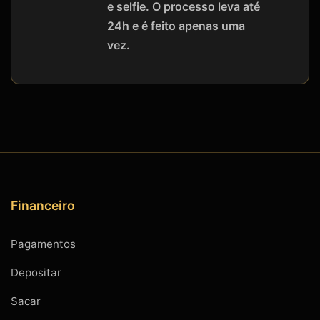
e selfie. O processo leva até
24h e é feito apenas uma
vez.
Financeiro
Pagamentos
Depositar
Sacar