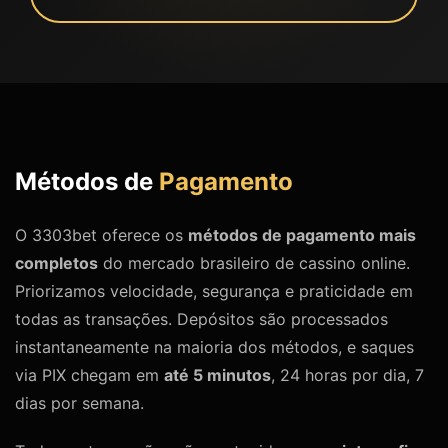
Métodos de
Pagamento
O 3303bet oferece os
métodos de pagamento mais
completos
do mercado brasileiro de cassino online.
Priorizamos velocidade, segurança e praticidade em
todas as transações. Depósitos são processados
instantaneamente na maioria dos métodos, e saques
via PIX chegam em
até 5 minutos
, 24 horas por dia, 7
dias por semana.