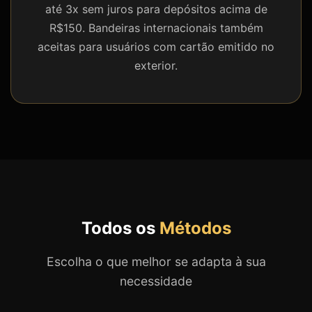
até 3x sem juros para depósitos acima de
R$150. Bandeiras internacionais também
aceitas para usuários com cartão emitido no
exterior.
Todos os
Métodos
Escolha o que melhor se adapta à sua
necessidade