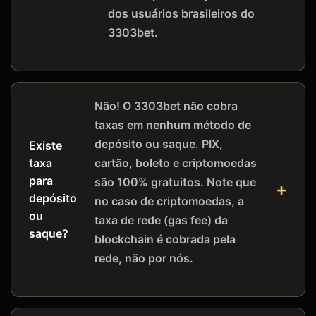
dos usuários brasileiros do
3303bet.
Não! O 3303bet não cobra
taxas em nenhum método de
depósito ou saque. PIX,
Existe
taxa
cartão, boleto e criptomoedas
para
são 100% gratuitos. Note que
depósito
no caso de criptomoedas, a
ou
taxa de rede (gas fee) da
saque?
blockchain é cobrada pela
rede, não por nós.