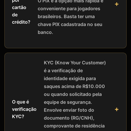
O PIX é a opção mais rápida e
cartão
conveniente para jogadores
de
brasileiros. Basta ter uma
crédito?
chave PIX cadastrada no seu
banco.
KYC (Know Your Customer)
é a verificação de
identidade exigida para
saques acima de R$10.000
ou quando solicitado pela
O que é
equipe de segurança.
verificação
Envolve enviar foto do
KYC?
documento (RG/CNH),
comprovante de residência