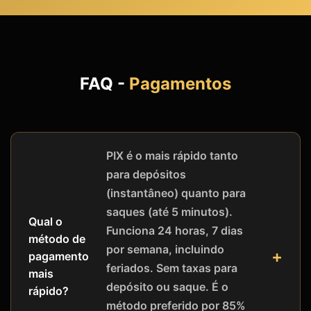
FAQ -
Pagamentos
PIX é o mais rápido tanto
para depósitos
(instantâneo) quanto para
saques (até 5 minutos).
Qual o
Funciona 24 horas, 7 dias
método de
por semana, incluindo
pagamento
feriados. Sem taxas para
mais
depósito ou saque. É o
rápido?
método preferido por 85%