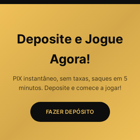
Deposite e Jogue
Agora!
PIX instantâneo, sem taxas, saques em 5
minutos. Deposite e comece a jogar!
FAZER DEPÓSITO