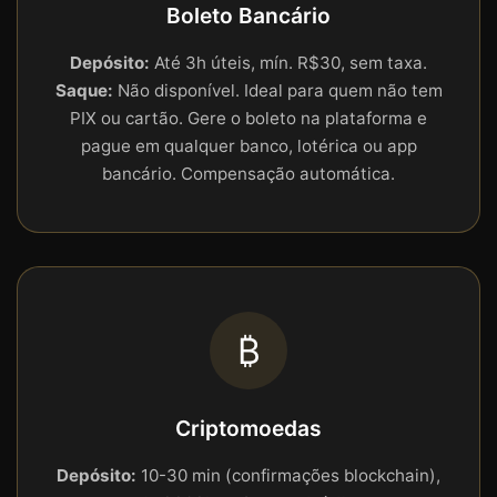
Boleto Bancário
Depósito:
Até 3h úteis, mín. R$30, sem taxa.
Saque:
Não disponível. Ideal para quem não tem
PIX ou cartão. Gere o boleto na plataforma e
pague em qualquer banco, lotérica ou app
bancário. Compensação automática.
₿
Criptomoedas
Depósito:
10-30 min (confirmações blockchain),