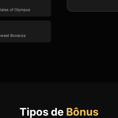
Gates of Olympus
s
 Sweet Bonanza
Tipos de
Bônus