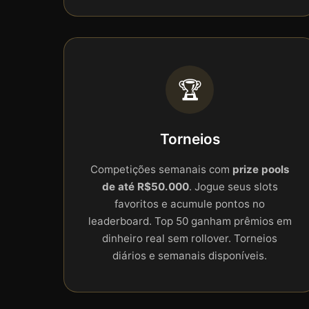
🏆
Torneios
Competições semanais com
prize pools
de até R$50.000
. Jogue seus slots
favoritos e acumule pontos no
leaderboard. Top 50 ganham prêmios em
dinheiro real sem rollover. Torneios
diários e semanais disponíveis.