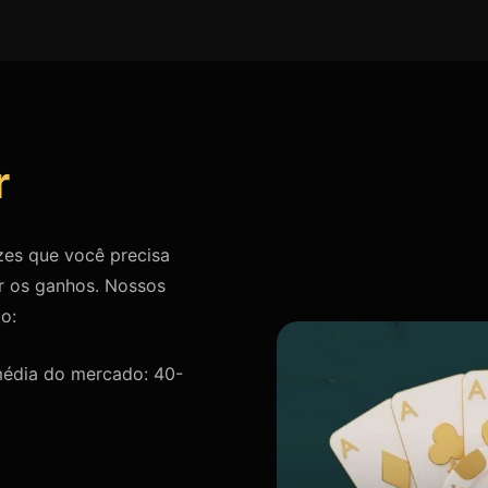
r
zes que você precisa
r os ganhos. Nossos
o:
édia do mercado: 40-