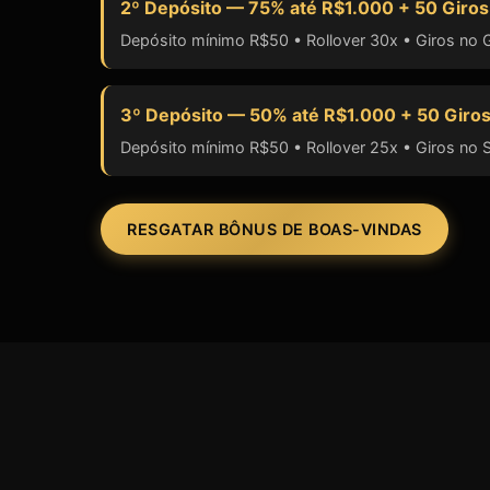
2º Depósito — 75% até R$1.000 + 50 Giros
Depósito mínimo R$50 • Rollover 30x • Giros no 
3º Depósito — 50% até R$1.000 + 50 Giro
Depósito mínimo R$50 • Rollover 25x • Giros no
RESGATAR BÔNUS DE BOAS-VINDAS