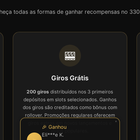
heça todas as formas de ganhar recompensas no 330
🎰
Giros Grátis
200 giros
distribuídos nos 3 primeiros
depósitos em slots selecionados. Ganhos
dos giros são creditados como bônus com
rollover. Promoções regulares oferecem
giros extras em novos lançamentos e
jogos populares.