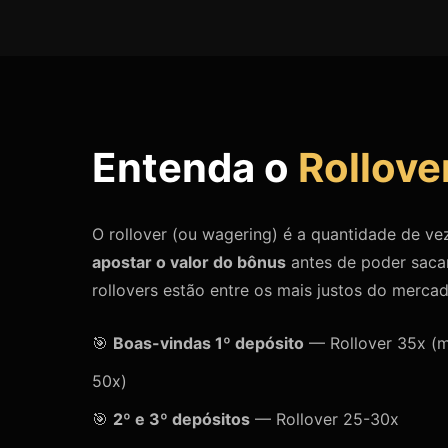
Entenda o
Rollove
O rollover (ou wagering) é a quantidade de ve
apostar o valor do bônus
antes de poder saca
rollovers estão entre os mais justos do mercad
🎯
Boas-vindas 1º depósito
— Rollover 35x (m
50x)
🎯
2º e 3º depósitos
— Rollover 25-30x