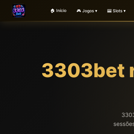
🏠 Início
🎮 Jogos ▾
🎰 Slots ▾
3303bet r
3303
sessões